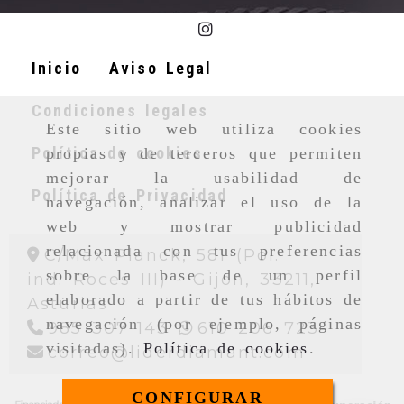
Inicio
Aviso Legal
Condiciones legales
Este sitio web utiliza cookies
Política de cookies
propias y de terceros que permiten
mejorar la usabilidad de
Política de Privacidad
navegación, analizar el uso de la
web y mostrar publicidad
relacionada con tus preferencias
C/Max Planck, 581 (Pol.
sobre la base de un perfil
ind. Roces III) -
Gijon,
33211,
elaborado a partir de tus hábitos de
Asturias
navegación (por ejemplo, páginas
985 307 143
610 206 723
visitadas).
Política de cookies
.
correo
l
correo
liderdiamant.com
CONFIGURAR