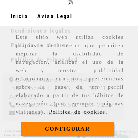
Inicio
Aviso Legal
Condiciones legales
Este sitio web utiliza cookies
Política de cookies
propias y de terceros que permiten
mejorar la usabilidad de
Política de Privacidad
navegación, analizar el uso de la
web y mostrar publicidad
relacionada con tus preferencias
C/Max Planck, 581 (Pol.
sobre la base de un perfil
ind. Roces III) -
Gijon,
33211,
elaborado a partir de tus hábitos de
Asturias
navegación (por ejemplo, páginas
985 307 143
610 206 723
visitadas).
Política de cookies
.
correo
l
correo
liderdiamant.com
CONFIGURAR