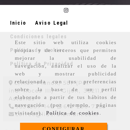
Inicio
Aviso Legal
Condiciones legales
Este sitio web utiliza cookies
Política de cookies
propias y de terceros que permiten
mejorar la usabilidad de
Política de Privacidad
navegación, analizar el uso de la
web y mostrar publicidad
relacionada con tus preferencias
C/Max Planck, 581 (Pol.
sobre la base de un perfil
ind. Roces III) -
Gijon,
33211,
elaborado a partir de tus hábitos de
Asturias
navegación (por ejemplo, páginas
985 307 143
610 206 723
visitadas).
Política de cookies
.
correo
l
correo
liderdiamant.com
CONFIGURAR