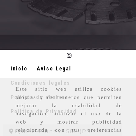
Inicio
Aviso Legal
Condiciones legales
Este sitio web utiliza cookies
Política de cookies
propias y de terceros que permiten
mejorar la usabilidad de
Política de Privacidad
navegación, analizar el uso de la
web y mostrar publicidad
relacionada con tus preferencias
C/Max Planck, 581 (Pol.