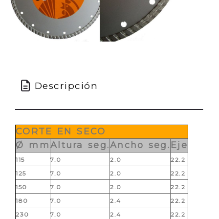
Descripción
CORTE EN SECO
Ø mm
Altura seg.
Ancho seg.
Eje
115
7.0
2.0
22.2
125
7.0
2.0
22.2
150
7.0
2.0
22.2
180
7.0
2.4
22.2
230
7.0
2.4
22.2