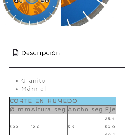
Descripción
Granito
Mármol
CORTE EN HUMEDO
Ø mm
Altura seg.
Ancho seg.
Eje
25.4
300
12.0
3.4
50.0
60.0