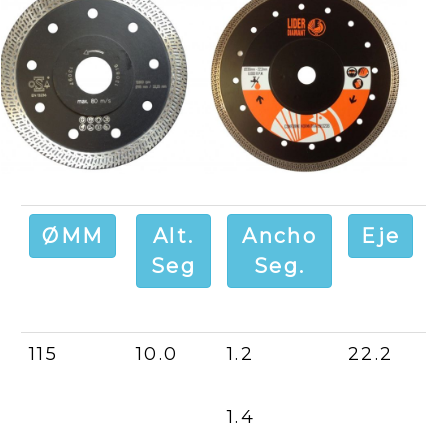
ØMM
Alt.
Ancho
Eje
Seg
Seg.
115
10.0
1.2
22.2
1.4