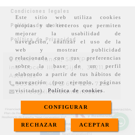
Condiciones legales
Este sitio web utiliza cookies
Política de cookies
propias y de terceros que permiten
mejorar la usabilidad de
Política de Privacidad
navegación, analizar el uso de la
web y mostrar publicidad
relacionada con tus preferencias
C/Max Planck, 581 (Pol.
sobre la base de un perfil
ind. Roces III) -
Gijon,
33211,
elaborado a partir de tus hábitos de
Asturias
navegación (por ejemplo, páginas
985 307 143
610 206 723
visitadas).
Política de cookies
.
correo
l
correo
liderdiamant.com
CONFIGURAR
RECHAZAR
ACEPTAR